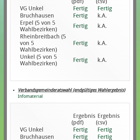
(pdf)
(csv)
VG Unkel
Fertig
Fertig
Bruchhausen
Fertig
k.A.
Erpel (5 von 5
Fertig
k.A.
Wahlbezirken)
Rheinbreitbach (5
von 5
Fertig
k.A.
Wahlbezirken)
Unkel (5 von 5
Fertig
k.A.
Wahlbezirken)
Verbandsgemeinderatswahl (endgültiges Wahlergebnis)
Infomaterial
Ergebnis
Ergebnis
(pdf)
(csv)
VG Unkel
Fertig
Fertig
Bruchhausen
Fertig
Fertig