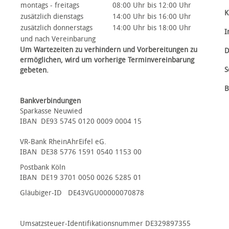
Friedhofswesen
montags - freitags
08:00 Uhr bis 12:00 Uhr
K
Details
zusätzlich dienstags
14:00 Uhr bis 16:00 Uhr
zusätzlich donnerstags
14:00 Uhr bis 18:00 Uhr
I
und nach Vereinbarung
Um Wartezeiten zu verhindern und Vorbereitungen zu
D
ermöglichen, wird um vorherige Terminvereinbarung
S
gebeten.
B
Bankverbindungen
Sparkasse Neuwied
IBAN DE93 5745 0120 0009 0004 15
VR-Bank RheinAhrEifel eG.
IBAN DE38 5776 1591 0540 1153 00
Postbank Köln
IBAN DE19 3701 0050 0026 5285 01
Gläubiger-ID DE43VGU00000070878
Umsatzsteuer-Identifikationsnummer DE329897355