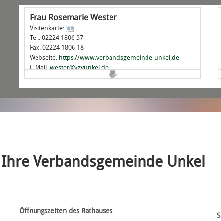
Frau
Rosemarie
Wester
Visitenkarte:
Tel.:
02224 1806-37
Fax:
02224 1806-18
Webseite:
https://www.verbandsgemeinde-unkel.de
E-Mail:
wester@vgvunkel.de
Besucheradresse
Gebäude:
Rathaus
Raum-Nr.:
1.06
Stockwerk:
Erdgeschoß
Linzer Straße 4
53572 Unkel
Rathaus Verbandsgemeindeverwaltung Unkel
Ihre Verbandsgemeinde Unkel
Aufgaben
Fachbereichsleitung
Soziales
Asyl
Schulen
Öffnungszeiten des Rathauses
Standesamt
S