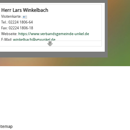
Herr
Lars
Winkelbach
Visitenkarte:
Tel.:
02224 1806-64
Fax:
02224 1806-18
Webseite:
https://www.verbandsgemeinde-unkel.de
E-Mail:
winkelbach@vgvunkel.de
Besucheradresse
Gebäude:
Rathaus
Raum-Nr.:
1.09
Stockwerk:
Erdgeschoß
Linzer Straße 4
53572 Unkel
Rathaus Verbandsgemeindeverwaltung Unkel
Aufgaben
Standesamt
Friedhofswesen
Details
itemap