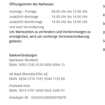
Öffnungszeiten des Rathauses
S
montags - freitags
08:00 Uhr bis 12:00 Uhr
K
zusätzlich dienstags
14:00 Uhr bis 16:00 Uhr
zusätzlich donnerstags
14:00 Uhr bis 18:00 Uhr
I
und nach Vereinbarung
Um Wartezeiten zu verhindern und Vorbereitungen zu
D
ermöglichen, wird um vorherige Terminvereinbarung
S
gebeten.
B
Bankverbindungen
Sparkasse Neuwied
IBAN DE93 5745 0120 0009 0004 15
VR-Bank RheinAhrEifel eG.
IBAN DE38 5776 1591 0540 1153 00
Postbank Köln
IBAN DE19 3701 0050 0026 5285 01
Gläubiger-ID DE43VGU00000070878